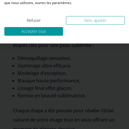
que nous utilisons, ouvrez les paramètres.
signé Sothys®. Grâce à un ingrédient breveté
unique — les cellules souches de Rose — et
Refuser
Non, ajuster
aux gestes experts de votre esthéticienne.
Accepter tout
Ainsi ce rituel prestigieux se déroule en 6
étapes clés pour une peau sublimée :
Démaquillage sensation,
Gommage ultra-efficace,
Modelage d’exception,
Masque haute performance,
Lissage final effet glaçon,
Remise en beauté sublimatrice.
Chaque étape a été pensée pour révéler l’éclat
naturel de votre visage tout en vous offrant un
moment de détente absolue.