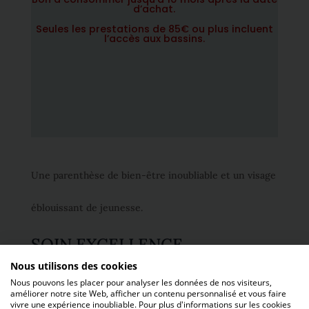
d’achat.
Seules les prestations de 85€ ou plus incluent
l’accès aux bassins.
Une parenthèse de bien-être inoubliable et un visage
éblouissant de jeunesse.
SOIN EXCELLENCE
Nous utilisons des cookies
« SECRETS » PAR SOTHYS
Nous pouvons les placer pour analyser les données de nos visiteurs,
améliorer notre site Web, afficher un contenu personnalisé et vous faire
vivre une expérience inoubliable. Pour plus d'informations sur les cookies
Offrez-vous l’excellence d’un soin d’exception