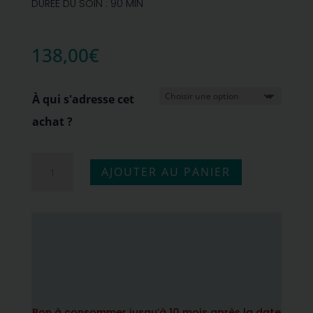
DURÉE DU SOIN : 90 MIN
138,00
€
À qui s'adresse cet
achat ?
quantité
AJOUTER AU PANIER
de
Soin
excellence
"Secrets"
par
Sothys
Bon à consommer jusqu’à 10 mois après la date