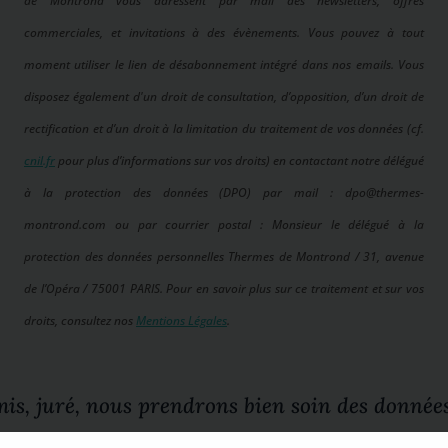
de Montrond vous adressent par mail des newsletters, offres
commerciales, et invitations à des évènements. Vous pouvez à tout
moment utiliser le lien de désabonnement intégré dans nos emails. Vous
disposez également d'un droit de consultation, d’opposition, d’un droit de
rectification et d’un droit à la limitation du traitement de vos données (cf.
cnil.fr
pour plus d’informations sur vos droits) en contactant notre délégué
à la protection des données (DPO) par mail : dpo@thermes-
montrond.com ou par courrier postal : Monsieur le délégué à la
protection des données personnelles Thermes de Montrond / 31, avenue
de l’Opéra / 75001 PARIS. Pour en savoir plus sur ce traitement et sur vos
droits, consultez nos
Mentions Légales
.
is, juré, nous prendrons bien soin des donnée
vous nous avez confiées.