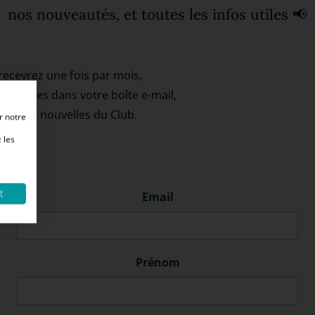
nos nouveautés, et toutes les infos utiles 📢
recevrez une fois par mois,
 fraîches dans votre boîte e-mail,
ernières nouvelles du Club.
r notre
 les
t
Email
Prénom