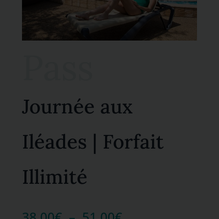
Pass
Journée aux
Iléades | Forfait
Illimité
Plage
38,00
€
–
51,00
€