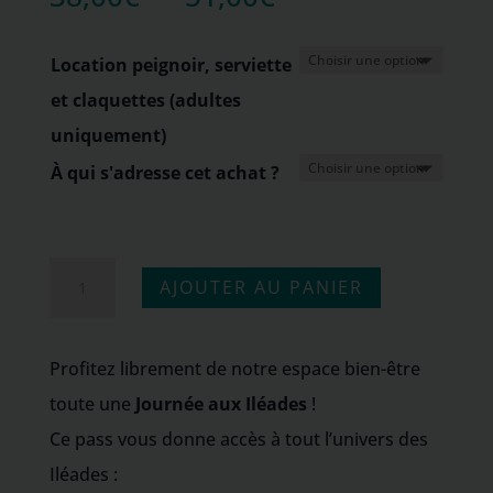
de
prix :
Location peignoir, serviette
38,00€
et claquettes (adultes
à
uniquement)
51,00€
À qui s'adresse cet achat ?
quantité
AJOUTER AU PANIER
de
Journée
Profitez librement de notre espace bien-être
aux
toute une
Journée aux Iléades
!
Iléades
Ce pass vous donne accès à tout l’univers des
|
Iléades :
Forfait