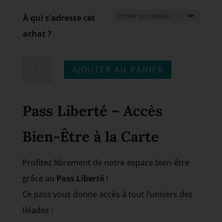
75,00€
À qui s'adresse cet
à
achat ?
241,00€
quantité
AJOUTER AU PANIER
de
"Pass
Pass Liberté – Accès
liberté"
|
Bien-Être à la Carte
10h,
20h
Profitez librement de notre espace bien-être
ou
grâce au
Pass Liberté
!
30h
Ce pass vous donne accès à tout l’univers des
Iléades :