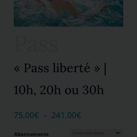
Pass
« Pass liberté » |
10h, 20h ou 30h
Plage
75,00
€
–
241,00
€
de
prix :
Abonnements