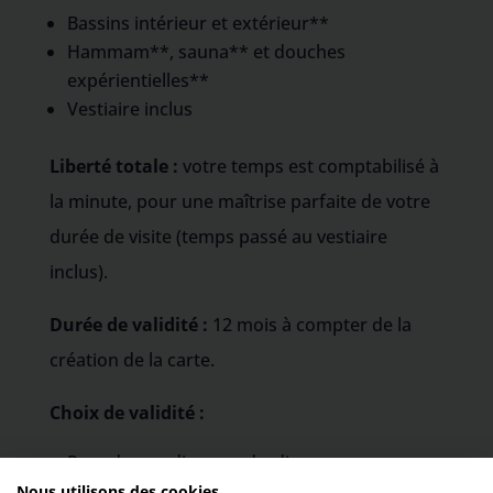
Bassins intérieur et extérieur**
Hammam**, sauna** et douches
expérientielles**
Vestiaire inclus
Liberté totale :
votre temps est comptabilisé à
la minute, pour une maîtrise parfaite de votre
durée de visite (temps passé au vestiaire
inclus).
Durée de validité :
12 mois à compter de la
création de la carte.
Choix de validité :
Pass du mardi au vendredi
Ou Pass du mardi au dimanche
Nous utilisons des cookies