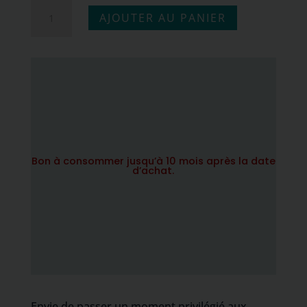
quantité
AJOUTER AU PANIER
de
DUO
Essentiel
|
Massage
relaxant
Bon à consommer jusqu’à 10 mois après la date
&
d’achat.
accès
aux
bassins
Envie de passer un moment privilégié aux