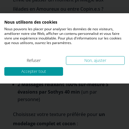
Iléades en Amoureux ou entre Copin.e.s ?
Découvrez notre offre DUO Essentiel
Nous utilisons des cookies
Nous pouvons les placer pour analyser les données de nos visiteurs,
FORFAIT DUO ESSENTIEL
améliorer notre site Web, afficher un contenu personnalisé et vous faire
vivre une expérience inoubliable. Pour plus d'informations sur les cookies
que nous utilisons, ouvrez les paramètres.
Les Iléades vous proposent
l’Escapade
« Duo »
, avec :
Refuser
Non, ajuster
La « Suite Duo »
équipée de deux lits de
Accepter tout
soins
2 Massages relaxant 100% sur-mesure 5
évasions par Sothys 40 min
(un par
personne)
Choisissez votre texture préférée pour
un
modelage complet et cocon
: