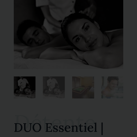
Détente
DUO Essentiel |