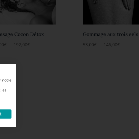
ssage Cocon Détox
Gommage aux trois sels
Plage
Plage
00
€
–
192,00
€
53,00
€
–
146,00
€
de
de
prix :
prix :
76,00€
53,00€
à
à
192,00€
146,00€
r notre
 les
t