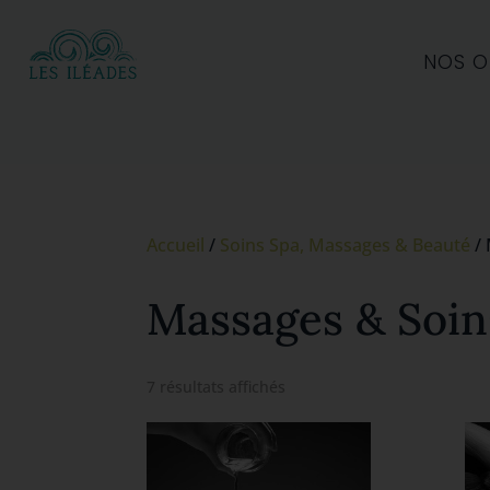
NOS O
Accueil
/
Soins Spa, Massages & Beauté
/ 
Massages & Soin
Trié
7 résultats affichés
par
popularité