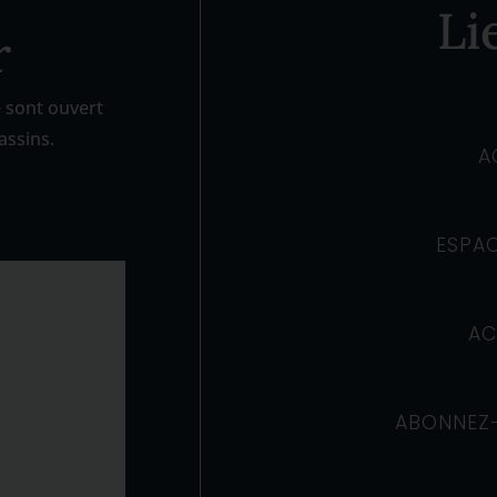
Li
r
e sont ouvert
assins.
A
ESPAC
AC
ABONNEZ-