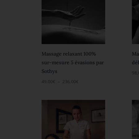
Massage relaxant 100%
Ma
sur-mesure 5 évasions par
dé
Sothys
98,
Plage
49,00
€
–
236,00
€
de
prix :
49,00€
à
236,00€