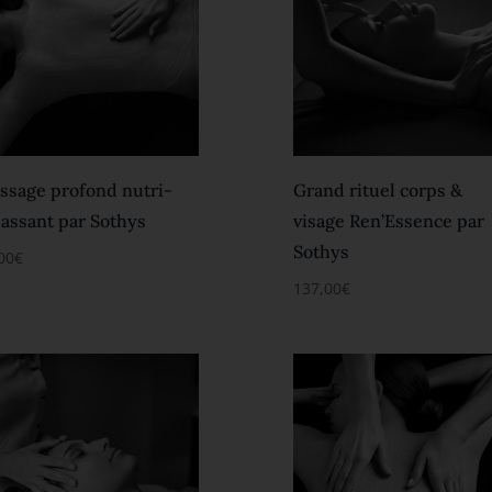
ssage profond nutri-
Grand rituel corps &
lassant par Sothys
visage Ren’Essence par
Sothys
00
€
137,00
€